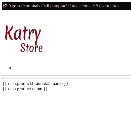
💳 Agora ficou mais fácil comprar! Parcele em até 5x sem juros.
{{ data.product.brand.data.name }}
{{ data.product.name }}