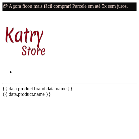
💳 Agora ficou mais fácil comprar! Parcele em até 5x sem juros.
{{ data.product.brand.data.name }}
{{ data.product.name }}