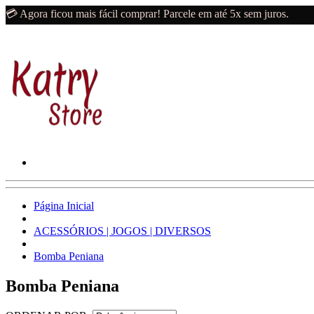
💳 Agora ficou mais fácil comprar! Parcele em até 5x sem juros.
Página Inicial
ACESSÓRIOS | JOGOS | DIVERSOS
Bomba Peniana
Bomba Peniana